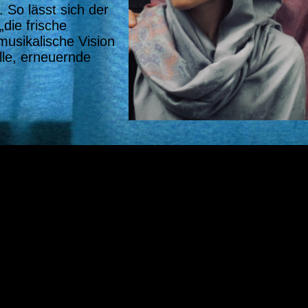
 So lässt sich der
die frische
musikalische Vision
lle, erneuernde