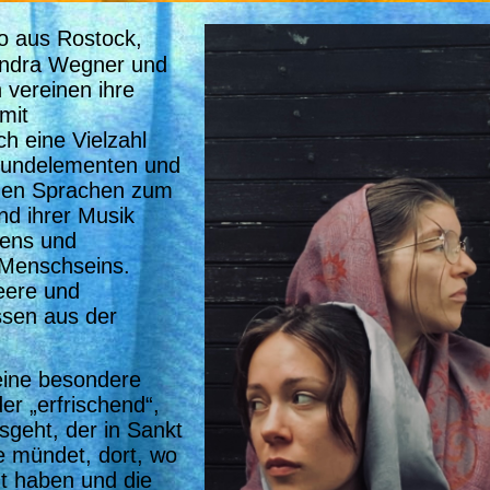
o aus Rostock,
andra Wegner und
 vereinen ihre
mit
ch eine Vielzahl
Soundelementen und
enen Sprachen zum
nd ihrer Musik
bens und
 Menschseins.
eere und
üssen aus der
ine besondere
er „erfrischend“,
geht, der in Sankt
e mündet, dort, wo
t haben und die