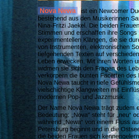
Nova Newa
i
st ein Newcomer Du
bestehend aus den Musikerinnen S
Nina-Fritzi Jaekel. Die beiden Frauen
Stimmen und erschaffen ihre Songs 
experimentellen Klängen, die sie dur
von Instrumenten, elektronischen 
tiefgehenden Texten auf verschied
Leben erwecken. Mit ihren Worten u
widmen sie sich den Fragen des Le
verkörpern die bunten Facetten des
Nova Newa taucht in tiefe Gefühlsm
vielschichtige Klangwelten mit Einfl
modernen Pop- und Jazzmusik.
Der Name Nova Newa trägt zudem e
Bedeutung: „Nova“ steht für „neu“ od
während „Newa“ von einem Fluss aus
Petersburg beginnt und in die Ostse
die beiden Frauen sich kennengelern