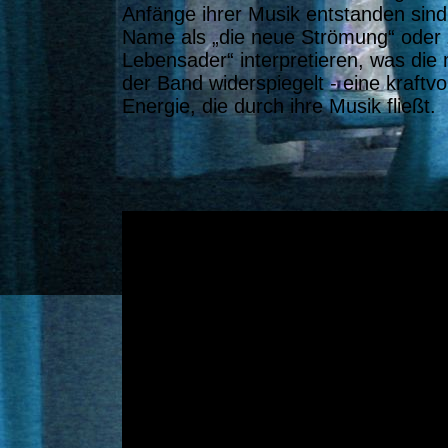
Anfänge ihrer Musik entstanden sind.
Name als „die neue Strömung“ oder „
Lebensader“ interpretieren, was die 
der Band widerspiegelt - eine kraftvo
Energie, die durch ihre Musik fließt.